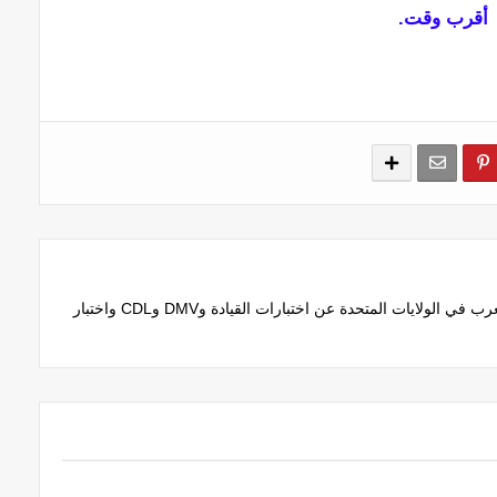
أقرب وقت.
منصة عربية تقدم أدلة عملية موثقة للعرب في الولايات المتحدة عن اختبارات القيادة وDMV وCDL واختبار