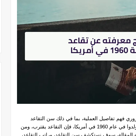
ضروري فهم تفاصيل العملية، بما في ذلك سن التقاعد
والراتب والإجراءات. بالنسبة لأولئك الذين ولدوا في عام 1960 في أمريكا، فإن التقاعد يقترب، ومن
ه المقالة، سوف نستكشف سن التقاعد، وراتب التقاعد،