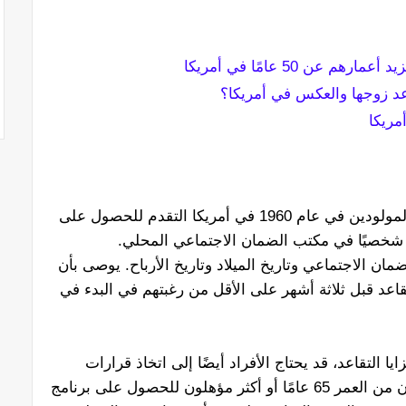
د زوجها والعكس في أمريكا؟
لبدء عملية التقاعد مع SSA، يمكن للأفراد المولودين في عام 1960 في أمريكا التقدم للحصول على
 أو شخصيًا في مكتب الضمان الاجتماعي المحلي.
ن الاجتماعي وتاريخ الميلاد وتاريخ الأرباح. يوصى بأن
اعد قبل ثلاثة أشهر على الأقل من رغبتهم في البدء في
 التقاعد، قد يحتاج الأفراد أيضًا إلى اتخاذ قرارات
بشأن تغطية Medicare. الأفراد الذين يبلغون من العمر 65 عامًا أو أكثر مؤهلون للحصول على برنامج