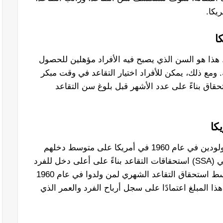
عد لمن ولد عام 1960 هو 67 سنة. هذا هو السن الذي يصبح فيه الأفراد مؤهلين للحصول
 ومع ذلك، يمكن للأفراد اختيار التقاعد في وقت مبكر
الاستحقاق بناءً على عدد الأشهر قبل بلوغ سن التقاعد
يعتمد راتب التقاعد الذي سيحصل عليه المولودين في عام 1960 في أمريكا على متوسط ​​دخلهم
مدى الحياة. تحسب إدارة الضمان الاجتماعي (SSA) استحقاقات التقاعد بناءً على أعلى دخل للفرد
يبلغ 35 عامًا، بعد تعديله وفقًا للتضخم. متوسط ​​استحقاق التقاعد الشهري لمن ولدوا في عام 1960
تلف هذا المبلغ اعتمادًا على سجل أرباح الفرد والعمر الذي